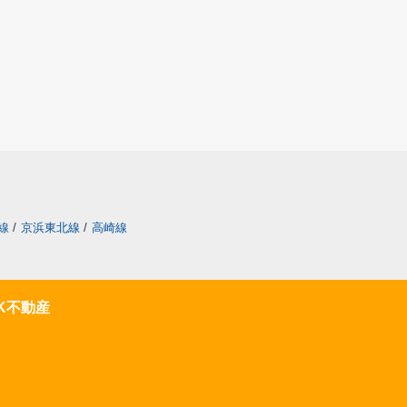
線
/
京浜東北線
/
高崎線
K不動産