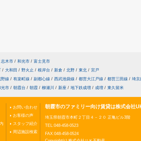
志木市
/
和光市
/
富士見市
町
/
大和田
/
野火止
/
根岸台
/
新倉
/
北野
/
東北
/
宮戸
蔵野線
/
有楽町線
/
副都心線
/
西武池袋線
/
都営大江戸線
/
都営三田線
/
埼京
和光市
/
朝霞台
/
朝霞
/
柳瀬川
/
新座
/
地下鉄成増
/
成増
/
東久留米
朝霞市のファミリー向け賃貸は株式会社U
お問い合わせ
お客様の声
埼玉県朝霞市本町２丁目４－２０ 正亀ビル3階
内
スタッフ紹介
TEL:048-458-0523
周辺施設検索
FAX:048-458-0524
Copyright(c) 株式会社ＵＫ不動産