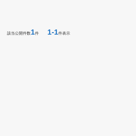
1
1-1
該当公開件数
件
件表示