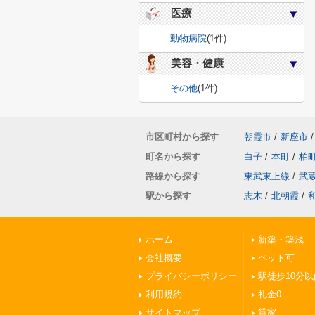
医療
動物病院
(1件)
美容・健康
その他
(1件)
市区町村から探す
朝霞市
/
新座市
/
町名から探す
白子
/
本町
/
柏
路線から探す
東武東上線
/
武
駅から探す
志木
/
北朝霞
/
ホーム
新築・築浅
会社概要
ペット可
プライバシーポリシー
駅徒歩10分以
利用規約
礼金0
サイトマップ
貸家