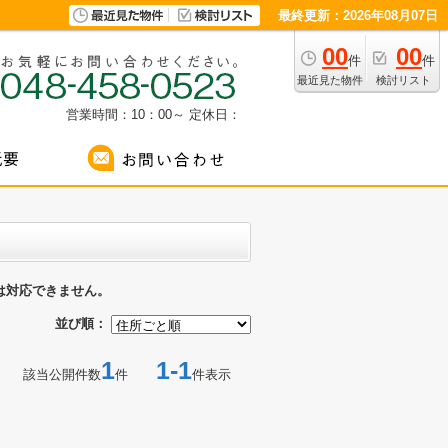
最終更新：2026年08月07日
00
00
件
件
最近見た物件
検討リスト
営業時間：10：00～
定休日：
は対応できません。
並び順：
1
1-1
該当公開件数
件
件表示