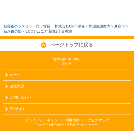
朝霞市のファミリー向け賃貸 ｜株式会社UK不動産
>
周辺施設案内
>
新座市
>
新座市の塾
>
ECCジュニア 新堀2丁目教室
ページトップに戻る
営業時間:10：00～
定休日:
ホーム
会社概要
お問い合わせ
PCサイト
プライバシーポリシー
利用規約
｜アクセスマップ
｜
Copyright(c) 株式会社ＵＫ不動産 All rights reserved.