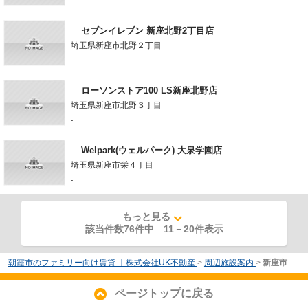
-
セブンイレブン 新座北野2丁目店
埼玉県新座市北野２丁目
-
ローソンストア100 LS新座北野店
埼玉県新座市北野３丁目
-
Welpark(ウェルパーク) 大泉学園店
埼玉県新座市栄４丁目
-
もっと見る
該当件数76件中
11
－
20
件表示
朝霞市のファミリー向け賃貸 ｜株式会社UK不動産
>
周辺施設案内
>
新座市
ページトップに戻る