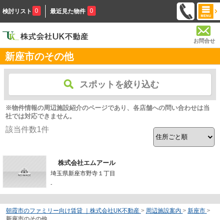
0
0
検討リスト
最近見た物件
お問合せ
新座市のその他
スポットを絞り込む
※物件情報の周辺施設紹介のページであり、各店舗への問い合わせは当
社では対応できません。
該当件数
1
件
株式会社エムアール
埼玉県新座市野寺１丁目
-
朝霞市のファミリー向け賃貸 ｜株式会社UK不動産
>
周辺施設案内
>
新座市
>
新座市のその他