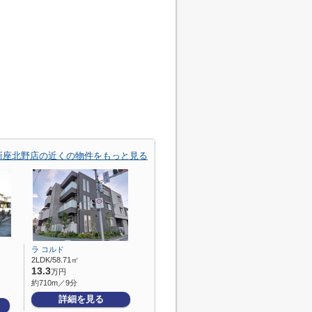
LS新座北野店の近くの物件をもっと見る
ラ コルド
2LDK/58.71㎡
13.3
万円
約710m／9分
詳細を見る