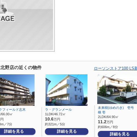
新座北野店の近くの物件
ローソンストア100 
未来樹(ゆめのき) 壱号
クフィールド志木
ラ・グランメール
棟 壱
/66.00㎡
1LDK/46.72㎡
2LDK/64.90㎡
10.6
万円
万円
11.2
万円
8m／7分
約321m／5分
約606m／8分
詳細を見る
詳細を見る
詳細を見る