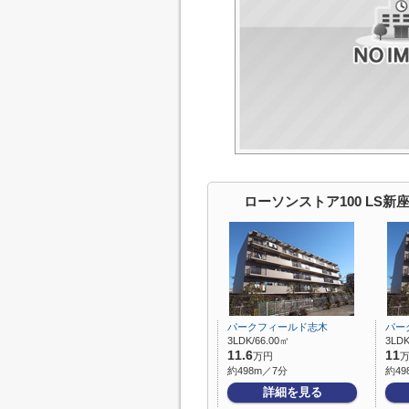
ローソンストア100 LS
パークフィールド志木
パー
3LDK/66.00㎡
3LDK
11.6
11
万円
約498m／7分
約49
詳細を見る