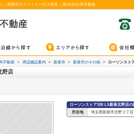
ージ｜朝霞市のファミリー向け賃貸 ｜株式会社UK不動産
K不動産
>
周辺施設案内
>
新座市
>
新座市のその他
>
ローソンストア
北野店
ローソンストア100 LS新座北野店
所在地
埼玉県新座市北野３丁目3