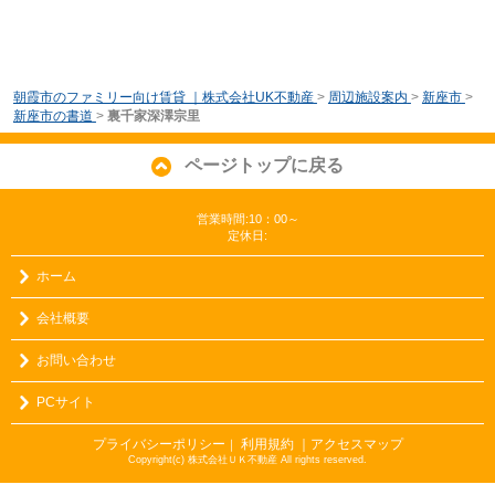
朝霞市のファミリー向け賃貸 ｜株式会社UK不動産
>
周辺施設案内
>
新座市
>
新座市の書道
>
裏千家深澤宗里
ページトップに戻る
営業時間:10：00～
定休日:
ホーム
会社概要
お問い合わせ
PCサイト
プライバシーポリシー
利用規約
｜アクセスマップ
｜
Copyright(c) 株式会社ＵＫ不動産 All rights reserved.