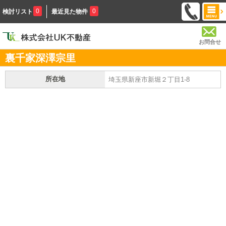
0
0
検討リスト
最近見た物件
お問合せ
裏千家深澤宗里
所在地
埼玉県新座市新堀２丁目1-8