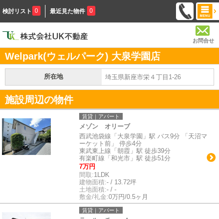
0
0
検討リスト
最近見た物件
お問合せ
Welpark(ウェルパーク) 大泉学園店
所在地
埼玉県新座市栄４丁目1-26
施設周辺の物件
賃貸｜アパート
メゾン オリーブ
西武池袋線「大泉学園」駅 バス9分 「天沼マ
ーケット前」 停歩4分
東武東上線「朝霞」駅 徒歩39分
有楽町線「和光市」駅 徒歩51分
7万円
間取:
1LDK
建物面積:
- / 13.72坪
土地面積:
- / -
敷金/礼金:
0万円/0.5ヶ月
賃貸｜アパート