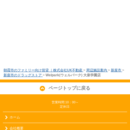
朝霞市のファミリー向け賃貸 ｜株式会社UK不動産
>
周辺施設案内
>
新座市
>
新座市のドラッグストア
>
Welpark(ウェルパーク) 大泉学園店
ページトップに戻る
営業時間:10：00～
定休日:
ホーム
会社概要