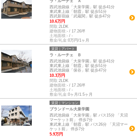
ラ・ルーチェ Ａ
西武池袋線「大泉学園」駅 徒歩41分
東武東上線「朝霞」駅 徒歩51分
西武新宿線「武蔵関」駅 徒歩47分
10.6万円
間取:
2LDK
建物面積:
- / 17.26坪
土地面積:
- / -
敷金/礼金:
0万円/1ヶ月
賃貸｜アパート
ラ・ルーチェ Ｂ
西武池袋線「大泉学園」駅 徒歩41分
東武東上線「朝霞」駅 徒歩51分
西武池袋線「保谷」駅 徒歩47分
10.3万円
間取:
2LDK
建物面積:
- / 17.26坪
土地面積:
- / -
敷金/礼金:
0ヶ月/1.5ヶ月
賃貸｜マンション
ブランドール大泉学園
西武池袋線「大泉学園」駅 バス15分 「天沼
マーケット前」 停歩7分
東武東上線「朝霞」駅 バス26分 「天沼マー
ケット前」 停歩7分
5.9万円