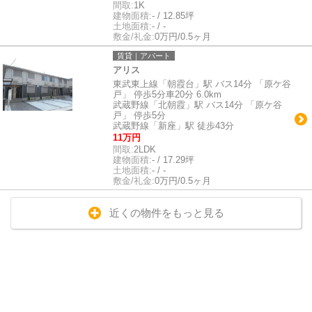
間取:
1K
建物面積:
- / 12.85坪
土地面積:
- / -
敷金/礼金:
0万円/0.5ヶ月
賃貸｜アパート
アリス
東武東上線「朝霞台」駅 バス14分 「原ケ谷
戸」 停歩5分車20分 6.0km
武蔵野線「北朝霞」駅 バス14分 「原ケ谷
戸」 停歩5分
武蔵野線「新座」駅 徒歩43分
11万円
間取:
2LDK
建物面積:
- / 17.29坪
土地面積:
- / -
敷金/礼金:
0万円/0.5ヶ月
近くの物件をもっと見る