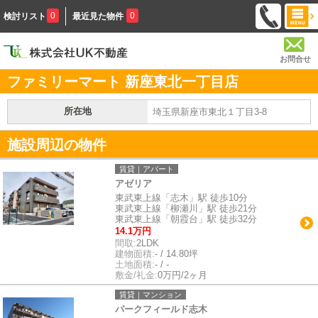
0
0
検討リスト
最近見た物件
お問合せ
ファミリーマート 新座東北一丁目店
所在地
埼玉県新座市東北１丁目3-8
施設周辺の物件
賃貸｜アパート
アゼリア
東武東上線「志木」駅 徒歩10分
東武東上線「柳瀬川」駅 徒歩21分
東武東上線「朝霞台」駅 徒歩32分
14.1万円
間取:
2LDK
建物面積:
- / 14.80坪
土地面積:
- / -
敷金/礼金:
0万円/2ヶ月
賃貸｜マンション
パークフィールド志木