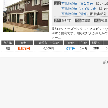
交通
西武池袋線
「
東久留米
」駅 バス
西武池袋線
「
ひばりヶ丘
」駅 徒
西武池袋線
「
清瀬
」駅 徒歩43分
築17年
2階建
軽量
築年
階数
構造
収納はシューズボックス・クロゼットな
やすく便利です。知らない人が来た時で
ター...
所在階
賃料
管理費・共益費
敷金
礼金
間取り
8.5
万円
0万円
1階
6,500円
1ヶ月
2DK
5
該