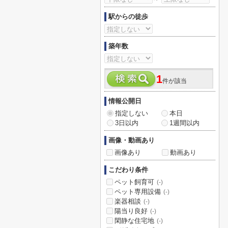
駅からの徒歩
築年数
1
件が該当
情報公開日
指定しない
本日
3日以内
1週間以内
画像・動画あり
画像あり
動画あり
こだわり条件
ペット飼育可
(-)
ペット専用設備
(-)
楽器相談
(-)
陽当り良好
(-)
閑静な住宅地
(-)