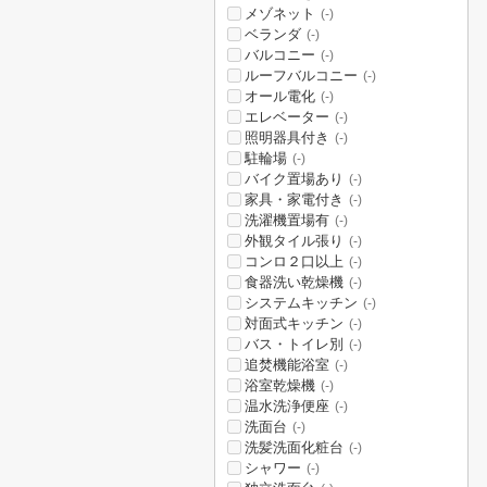
メゾネット
(-)
ベランダ
(-)
バルコニー
(-)
ルーフバルコニー
(-)
オール電化
(-)
エレベーター
(-)
照明器具付き
(-)
駐輪場
(-)
バイク置場あり
(-)
家具・家電付き
(-)
洗濯機置場有
(-)
外観タイル張り
(-)
コンロ２口以上
(-)
食器洗い乾燥機
(-)
システムキッチン
(-)
対面式キッチン
(-)
バス・トイレ別
(-)
追焚機能浴室
(-)
浴室乾燥機
(-)
温水洗浄便座
(-)
洗面台
(-)
洗髪洗面化粧台
(-)
シャワー
(-)