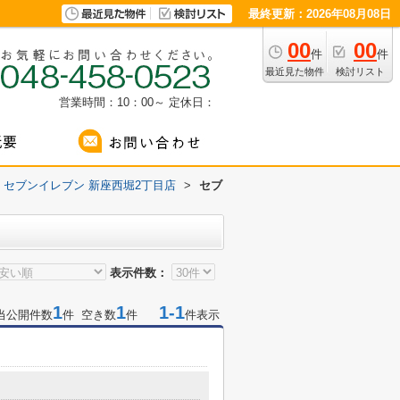
最終更新：2026年08月08日
00
00
件
件
最近見た物件
検討リスト
営業時間：10：00～
定休日：
セブンイレブン 新座西堀2丁目店
>
セブ
表示件数：
1
1
1-1
当公開件数
件 空き数
件
件表示