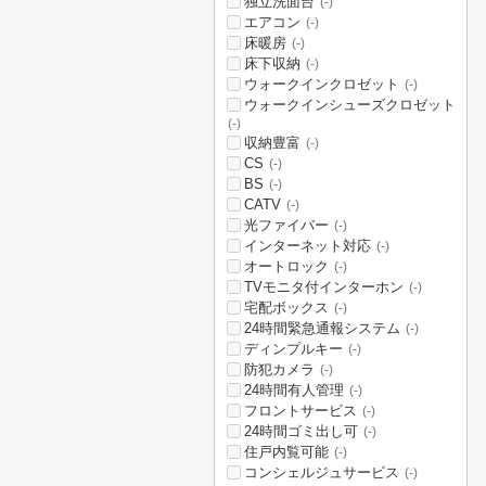
独立洗面台
(-)
エアコン
(-)
床暖房
(-)
床下収納
(-)
ウォークインクロゼット
(-)
ウォークインシューズクロゼット
(-)
収納豊富
(-)
CS
(-)
BS
(-)
CATV
(-)
光ファイバー
(-)
インターネット対応
(-)
オートロック
(-)
TVモニタ付インターホン
(-)
宅配ボックス
(-)
24時間緊急通報システム
(-)
ディンプルキー
(-)
防犯カメラ
(-)
24時間有人管理
(-)
フロントサービス
(-)
24時間ゴミ出し可
(-)
住戸内覧可能
(-)
コンシェルジュサービス
(-)