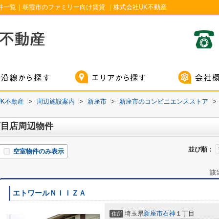
件一覧｜朝霞市のファミリー向け賃貸 ｜株式会社UK不動産
K不動産
>
周辺施設案内
>
新座市
>
新座市のコンビニエンスストア
>
丁目店周辺物件
並び順：
空室物件のみ表示
該
エトワールＮＩＩＺＡ
埼玉県
新座市
石神
１丁目
住所