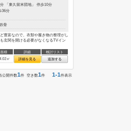
9分 「東久留米団地」 停歩10分
歩36分
鉄骨
ど豊富なので、衣類や履き物の整理がし
も玄関を開ける必要がなくなるTVイン
面積
詳細
検討リスト
4.02㎡
詳細を見る
追加する
1
1
1-1
当公開件数
件 空き数
件
件表示