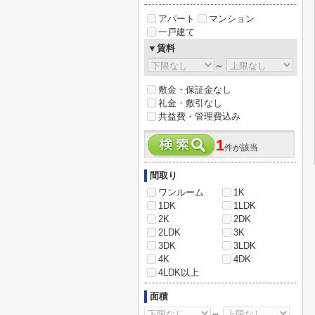
アパート
マンション
一戸建て
▼賃料
～
敷金・保証金なし
礼金・敷引なし
共益費・管理費込み
1
件が該当
間取り
ワンルーム
1K
1DK
1LDK
2K
2DK
2LDK
3K
3DK
3LDK
4K
4DK
4LDK以上
面積
～