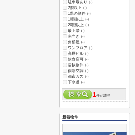
駐車場あり
(-)
2階以上
(-)
1階の物件
(-)
10階以上
(-)
20階以上
(-)
最上階
(-)
南向き
(-)
角部屋
(-)
ワンフロア
(-)
高層ビル
(-)
飲食店可
(-)
居抜物件
(-)
個別空調
(-)
都市ガス
(-)
下水道
(-)
1
件が該当
新着物件