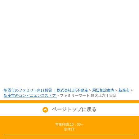
朝霞市のファミリー向け賃貸 ｜株式会社UK不動産
>
周辺施設案内
>
新座市
>
新座市のコンビニエンスストア
>
ファミリーマート 野火止六丁目店
ページトップに戻る
営業時間:10：00～
定休日: