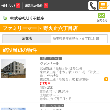
0
0
検討リスト
最近見た物件
お問合せ
ファミリーマート 野火止六丁目店
所在地
埼玉県新座市野火止６丁目16-15
施設周辺の物件
賃貸｜アパート
ヴァンベール
武蔵野線「新座」駅 徒歩13分
東武東上線「志木」駅 バス15分 「野火止
角」 停歩6分
東武東上線「朝霞台」駅 徒歩36分
7.7万円
間取:
3DK
建物面積:
- / 18.84坪
土地面積:
- / -
敷金/礼金:
0万円/1ヶ月
賃貸｜マンション