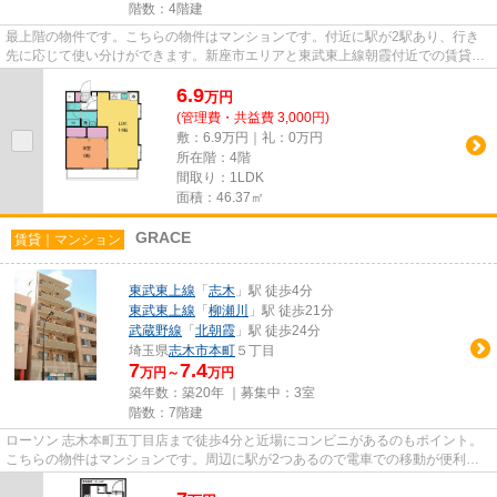
階数：4階建
最上階の物件です。こちらの物件はマンションです。付近に駅が2駅あり、行き
先に応じて使い分けができます。新座市エリアと東武東上線朝霞付近での賃貸マ
ンション、賃貸アパートをお探...
6.9
万
円
(管理費・共益費 3,000円)
敷：6.9万円｜礼：0万円
所在階：4階
間取り：1LDK
面積：46.37㎡
GRACE
賃貸｜マンション
東武東上線
「
志木
」駅 徒歩4分
東武東上線
「
柳瀬川
」駅 徒歩21分
武蔵野線
「
北朝霞
」駅 徒歩24分
埼玉県
志木市
本町
５丁目
7
7.4
万円～
万円
築年数：築20年 ｜募集中：
3室
階数：7階建
ローソン 志木本町五丁目店まで徒歩4分と近場にコンビニがあるのもポイント。
こちらの物件はマンションです。周辺に駅が2つあるので電車での移動が便利で
す。雨風から骨組みを守ってく...