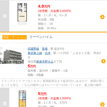
えない最上階のお部屋です。ど...
4.9
万
円
(管理費・共益費 2,000円)
敷：1ヶ月｜礼：0ヶ月
所在階：3階
間取り：1K
面積：16.46㎡
リーベンハイム
賃貸｜マンション
武蔵野線
「
新座
」駅 徒歩5分
東武東上線
「
志木
」駅 バス24分 「ふるさと小道」 停歩3
分
埼玉県
新座市
野火止
６丁目
5
万円
築年数：築33年 ｜募集中：
1室
階数：4階建
ドラッグストア マツモトキヨシ 新座駅前店まで徒歩5分にあるので、体調が悪く
なっても安心。こちらの物件にはエレベーターが付いています。最上階の物件で
す。2駅利用できる場所にあ...
5
万
円
(管理費・共益費 2,000円)
敷：1ヶ月｜礼：0万円
所在階：4階