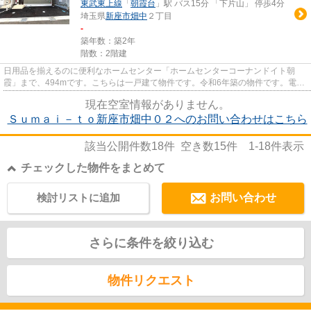
東武東上線
「
朝霞台
」駅 バス15分 「下片山」 停歩4分
埼玉県
新座市
畑中
２丁目
-
築年数：築2年
階数：2階建
日用品を揃えるのに便利なホームセンター「ホームセンターコーナンドイト朝
霞」まで、494mです。こちらは一戸建て物件です。令和6年築の物件です。電車
での移動に利便性をお求めなら3...
現在空室情報がありません。
Ｓｕｍａｉ－ｔｏ新座市畑中０２へのお問い合わせはこちら
該当公開件数
18
件 空き数
15
件
1-18
件表示
チェックした物件をまとめて
検討リストに追加
お問い合わせ
さらに条件を絞り込む
物件リクエスト