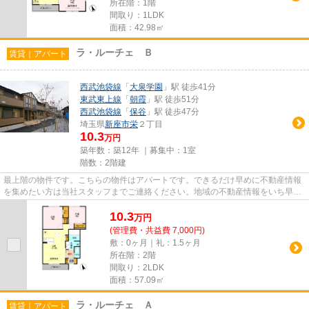
所在階：1階
間取り：1LDK
面積：42.98㎡
ラ・ルーチェ Ｂ
賃貸｜アパート
西武池袋線
「
大泉学園
」駅 徒歩41分
東武東上線
「
朝霞
」駅 徒歩51分
西武池袋線
「
保谷
」駅 徒歩47分
埼玉県
新座市
栄
２丁目
10.3
万円
築年数：築12年 ｜募集中：
1室
階数：2階建
最上階の物件です。こちらの物件はアパートです。できるだけ早めに不動産情報
を集めたい方は当社スタッフまでご連絡ください。地域の不動産情報をいち早く
お届けします。
10.3
万
円
(管理費・共益費 7,000円)
敷：0ヶ月｜礼：1.5ヶ月
所在階：2階
間取り：2LDK
面積：57.09㎡
ラ・ルーチェ Ａ
賃貸｜アパート