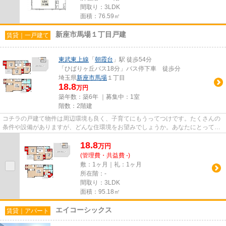
間取り：3LDK
面積：76.59㎡
新座市馬場１丁目戸建
賃貸｜一戸建て
東武東上線
「
朝霞台
」駅 徒歩54分
「ひばりヶ丘バス18分」バス停下車 徒歩分
埼玉県
新座市
馬場
１丁目
18.8
万円
築年数：築6年 ｜募集中：
1室
階数：2階建
コチラの戸建て物件は周辺環境も良く、子育てにもうってつけです。たくさんの
条件や設備がありますが、どんな住環境をお望みでしょうか。あなたにとってベ
ストな賃貸物件を、当社がご...
18.8
万
円
(管理費・共益費 -)
敷：1ヶ月｜礼：1ヶ月
所在階：-
間取り：3LDK
面積：95.18㎡
エイコーシックス
賃貸｜アパート