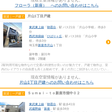
現在空室情報がありません。
フローラ（新座） へのお問い合わせはこちら
片山1丁目戸建
賃貸｜一戸建て
東武東上線
「
朝霞台
」駅 バス21分 「片山小学校」 停歩3
分
西武池袋線
「
ひばりヶ丘
」駅 バス16分 「片山小学
校」 停歩3分
埼玉県
新座市
片山
１丁目
-
築年数：築31年
階数：2階建
2駅利用可能な物件なので交通の利便性が良いのが魅力です。戸建て物件は、室
内のレイアウトの自由度も高くお勧めです。多くの方にご好評をいただいてい
る、清潔感のある賃貸物件です。...
現在空室情報がありません。
片山1丁目戸建へのお問い合わせはこちら
Ｓｕｍａｉ－ｔｏ新座市畑中０２
賃貸｜一戸建て
東武東上線
「
朝霞台
」駅 徒歩41分
武蔵野線
「
新座
」駅 徒歩34分