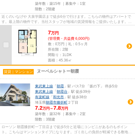
築年数：築15年 ｜募集中：
1室
階数：2階建
近くのいなげや 大泉学園店まで徒歩6分で行けます。こちらの物件はアパートで
す。最上階の物件です。当社スタッフが地域の賃貸情報をご提供いたします。お
客様のこだわりやご要望など...
7
万
円
(管理費・共益費 6,000円)
敷：0万円｜礼：0.5ヶ月
所在階：2階
間取り：1LDK
面積：45.36㎡
ヌーベルシャトー朝霞
賃貸｜マンション
東武東上線
「
朝霞
」駅 バス7分 「坂の下」 停歩5分
東武東上線
「
朝霞台
」駅 徒歩39分
有楽町線
「
和光市
」駅 徒歩38分
埼玉県
朝霞市
膝折町
２丁目
7.2
7.8
万円～
万円
築年数：築32年 ｜募集中：
2室
階数：3階建
ローソン 朝霞膝折町一丁目店まで徒歩5分と近場にコンビニがあるのもポイン
ト。こちらはマンションタイプになります。ゴミ出しの負担が軽減できる敷地内