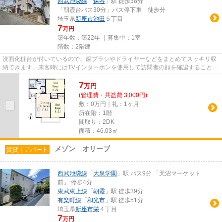
西武池袋線
「
保谷
」駅 徒歩38分
「朝霞台バス30分」バス停下車 徒歩分
埼玉県
新座市
池田
５丁目
7
万円
築年数：築22年 ｜募集中：
1室
階数：2階建
洗面化粧台が付いているので、歯ブラシやドライヤーなどをまとめてスッキリ収
納できます。来客時にはTVインターホンを使用して訪問者の顔を確認することが
きるので安心感があります。...
7
万
円
(管理費・共益費 3,000円)
敷：0万円｜礼：1ヶ月
所在階：1階
間取り：2DK
面積：46.03㎡
メゾン オリーブ
賃貸｜アパート
西武池袋線
「
大泉学園
」駅 バス9分 「天沼マーケット
前」 停歩4分
東武東上線
「
朝霞
」駅 徒歩39分
有楽町線
「
和光市
」駅 徒歩51分
埼玉県
新座市
栄
４丁目
7
万円