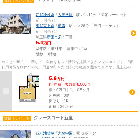
西武池袋線
「
大泉学園
」駅 バス15分 「天沼マーケット
前」 停歩7分
東武東上線
「
朝霞
」駅 バス26分 「天沼マーケット
前」 停歩7分
埼玉県
新座市
栄
５丁目
5.9
万円
築年数：築21年 ｜募集中：
1室
階数：3階建
造りとデザインに関して、自信をもって情報を提供できるマンションです。2駅
利用可能な物件なので、用途や行き先に応じて経路を選択できます。最上階の物
件です。新座市エリアと西武池...
5.9
万
円
(管理費・共益費 8,000円)
敷：0万円｜礼：0.5ヶ月
所在階：3階
間取り：1K
面積：30.50㎡
グレースコート新座
賃貸｜アパート
西武池袋線
「
大泉学園
」駅 徒歩38分