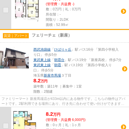
(管理費・共益費 -)
敷：0万円｜礼：0万円
所在階：-
間取り：2LDK
面積：52.99㎡
フェリーチェ（新座）
賃貸｜アパート
西武池袋線
「
ひばりヶ丘
」駅 バス16分 「第四小学校入
り口」 停歩5分
東武東上線
「
朝霞台
」駅 バス19分 「新座高校」 停歩7分
東武東上線
「
朝霞
」駅 バス19分 「第四小学校入り
口」 停歩5分
埼玉県
新座市
馬場
３丁目
8.2
万円
築年数：築11年 ｜募集中：
1室
階数：2階建
ファミリーマート 新座馬場店が433m以内にある物件です。こちらの物件はアパ
ートです。2駅利用できる場所にあり、行き先に合わせて使い分けができます。
一階にあるので人の目は気にな...
8.2
万
円
(管理費・共益費 6,000円)
敷：0ヶ月｜礼：1ヶ月