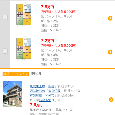
ごみ置き場付き物件です。通風...
7.8
万
円
(管理費・共益費 5,000円)
敷：1ヶ月｜礼：0ヶ月
所在階：2階
間取り：3DK
面積：55.56㎡
7.2
万
円
(管理費・共益費 5,000円)
敷：1ヶ月｜礼：0ヶ月
所在階：3階
間取り：3DK
面積：55.56㎡
栄ビル
賃貸｜マンション
東武東上線
「
朝霞
」駅 徒歩45分
西武池袋線
「
大泉学園
」駅 徒歩42分
有楽町線
「
和光市
」駅 徒歩54分
埼玉県
新座市
栄
３丁目
7.6
万円
築年数：築34年 ｜募集中：
1室
階数：3階建 地下1階