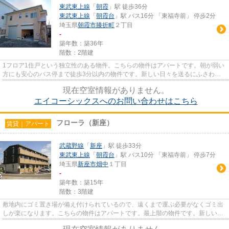
東武東上線
「
朝霞
」駅 徒歩36分
東武東上線
「
朝霞台
」駅 バス16分 「東福寺前」 停歩2分
埼玉県
朝霞市
膝折町
２丁目
-
築年数：築36年
階数：2階建
1フロア1住戸という独立性のある物件。こちらの物件はアパートです。朝が弱い
方にも安心のバス停まで徒歩3分以内の物件です。新しい日々を送るにふさわし
い、きれいな室内です。できる...
現在空室情報がありません。
エイコーシックスへのお問い合わせはこちら
フローラ（新座）
賃貸｜アパート
武蔵野線
「
新座
」駅 徒歩33分
東武東上線
「
朝霞台
」駅 バス10分 「東福寺前」 停歩7分
埼玉県
新座市
畑中
１丁目
-
築年数：築15年
階数：3階建
敷地内にゴミ置き場が備え付けられているので、遠くまで運ぶ必要がなくゴミ出
しが楽になります。こちらの物件はアパートです。最上階の物件です。新しい
日々を送るにふさわしい、きれ...