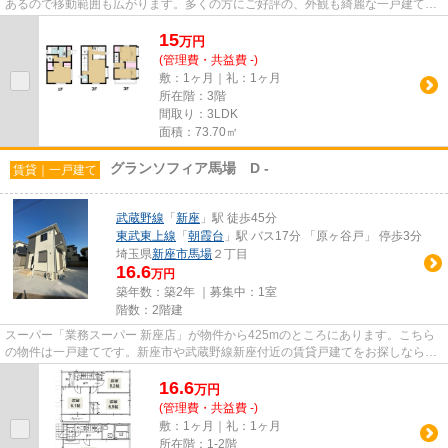
あるので移動範囲も広がります。多くの方にご好評の、外観も綺麗な一戸建て物
件です。新しい年、新しい出...
15
万
円
(管理費・共益費 -)
敷：1ヶ月｜礼：1ヶ月
所在階：3階
間取り：3LDK
面積：73.70㎡
グランソフィア馬場 D -
賃貸｜一戸建て
武蔵野線
「
新座
」駅 徒歩45分
東武東上線
「
朝霞台
」駅 バス17分 「原ヶ谷戸」 停歩3分
埼玉県
新座市
馬場
２丁目
16.6
万円
築年数：築2年 ｜募集中：
1室
階数：2階建
スーパー「業務スーパー 新座店」が物件から425mのところにあります。こちら
の物件は一戸建てです。新座市や武蔵野線新座付近の賃貸戸建てをお探しなら、
当社があなたを全力でお手伝い...
16.6
万
円
(管理費・共益費 -)
敷：1ヶ月｜礼：1ヶ月
所在階：1-2階