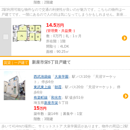
階数：2階建
2駅利用可能な物件なので交通の利便性が良いのが魅力です。こちらの物件は一
戸建てです。一階にあるので人の目は気になってしまうかもしれません。新座市
や西武池袋線ひばりヶ丘付近で...
14.5
万
円
(管理費・共益費 -)
敷：0万円｜礼：1ヶ月
所在階：1階
間取り：4LDK
面積：90.25㎡
新座市栄5丁目戸建て
賃貸｜一戸建て
西武池袋線
「
大泉学園
」駅 バス10分 「天沼マーケッ
ト」 停歩6分
東武東上線
「
朝霞
」駅 バス20分 「天沼マーケット」 停
歩6分
有楽町線
「
和光市
」駅 徒歩51分
埼玉県
新座市
栄
５丁目
15
万円
築年数：築14年 ｜募集中：
1室
階数：3階建
歩いて414mの場所に、サミットストア 大泉学園店があります。物件の周辺に2駅