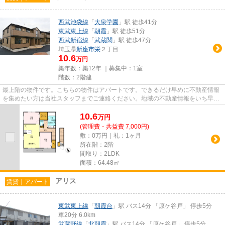
西武池袋線
「
大泉学園
」駅 徒歩41分
東武東上線
「
朝霞
」駅 徒歩51分
西武新宿線
「
武蔵関
」駅 徒歩47分
埼玉県
新座市
栄
２丁目
10.6
万円
築年数：築12年 ｜募集中：
1室
階数：2階建
最上階の物件です。こちらの物件はアパートです。できるだけ早めに不動産情報
を集めたい方は当社スタッフまでご連絡ください。地域の不動産情報をいち早く
お届けします。
10.6
万
円
(管理費・共益費 7,000円)
敷：0万円｜礼：1ヶ月
所在階：2階
間取り：2LDK
面積：64.48㎡
アリス
賃貸｜アパート
東武東上線
「
朝霞台
」駅 バス14分 「原ケ谷戸」 停歩5分
車20分 6.0km
武蔵野線
「
北朝霞
」駅 バス14分 「原ケ谷戸」 停歩5分