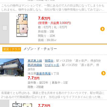
こちらの物件はマンションです。一階にあるので人の目は気になってしまうかも
しれません。物件をお探しなら、当社が取り扱う物件情報から探してみてはいか
がでしょうか？当社は、様々...
7.6
万
円
(管理費・共益費 3,000円)
敷：0万円｜礼：0万円
所在階：1階
間取り：1DK
面積：39.00㎡
メゾン・ド・チェリー
賃貸｜テラス
東武東上線
「
朝霞台
」駅 バス15分 「原ヶ谷戸」 停歩5分
西武池袋線
「
ひばりヶ丘
」駅 バス15分 「原ヶ谷戸」 停
歩5分
埼玉県
新座市
馬場
１丁目
7.7
万円
築年数：築22年 ｜募集中：
1室
階数：2階建
長屋建てとも呼ばれる、隣家と壁を共有する形のテラスハウスです。駅が周辺に
2つあるので行動範囲が広がります。当社は様々なライフスタイルに合った物件
情報を取り扱っております。ぜ...
7.7
万
円