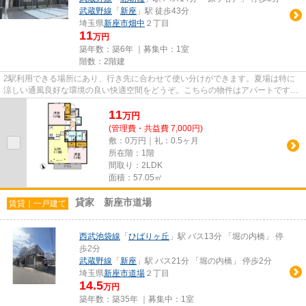
武蔵野線
「
新座
」駅 徒歩43分
埼玉県
新座市
畑中
２丁目
11
万円
築年数：築6年 ｜募集中：
1室
階数：2階建
2駅利用できる場所にあり、行き先に合わせて使い分けができます。夏場は特に
涼しい通風良好な環境の良い快適空間をどうぞ。こちらの物件はアパートです。
一階にあるので人の目は気にな...
11
万
円
(管理費・共益費 7,000円)
敷：0万円｜礼：0.5ヶ月
所在階：1階
間取り：2LDK
面積：57.05㎡
貸家 新座市道場
賃貸｜一戸建て
西武池袋線
「
ひばりヶ丘
」駅 バス13分 「堀の内橋」 停
歩2分
武蔵野線
「
新座
」駅 バス21分 「堀の内橋」 停歩2分
埼玉県
新座市
道場
２丁目
14.5
万円
築年数：築35年 ｜募集中：
1室